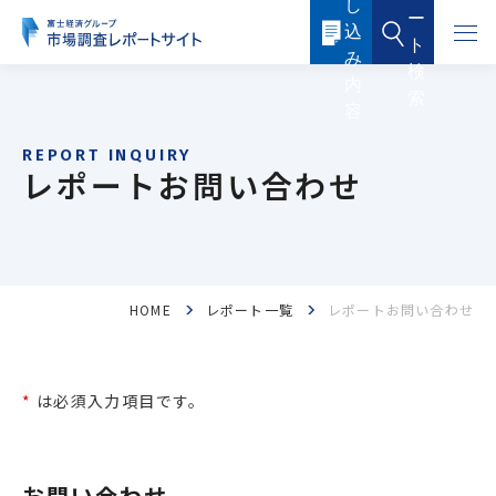
し
本
ー
文
込
に
ト
ス
み
キ
検
ッ
内
索
プ
容
す
る
レポートお問い合わせ
HOME
レポート一覧
レポートお問い合わせ
フード・フードサービス
ヘルスケア
医薬品・メディカル
化粧品・トイレタリー
*
は必須入力項目です。
産業機器・制御機器
電子機器・電子部品
ICTソリューション・サービス
ケミカル・マテリアル
お問い合わせ