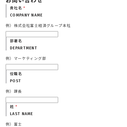
エネルギー
環境・社会・インフラ
貴社名
*
COMPANY NAME
建築・住宅
自動車・輸送
例）株式会社富士経済グループ本社
その他
部署名
DEPARTMENT
例）マーケティング部
役職名
POST
例）課長
姓
*
LAST NAME
例）富士