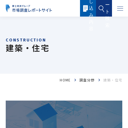
し
本
ー
文
込
に
ト
ス
み
キ
検
ッ
内
索
プ
容
す
る
建築・住宅
HOME
調査分野
建築・住宅
フード・フードサービス
ヘルスケア
医薬品・メディカル
化粧品・トイレタリー
産業機器・制御機器
電子機器・電子部品
ICTソリューション・サービス
ケミカル・マテリアル