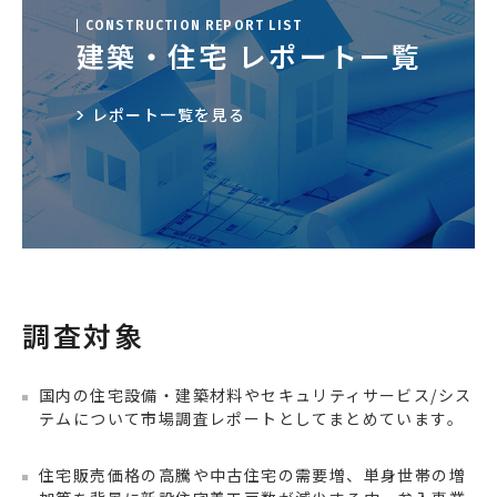
エネルギー
環境・社会・インフラ
CONSTRUCTION REPORT LIST
建築・住宅 レポート一覧
建築・住宅
自動車・輸送
レポート一覧を見る
その他
調査対象
国内の住宅設備・建築材料やセキュリティサービス/シス
テムについて市場調査レポートとしてまとめています。
住宅販売価格の高騰や中古住宅の需要増、単身世帯の増