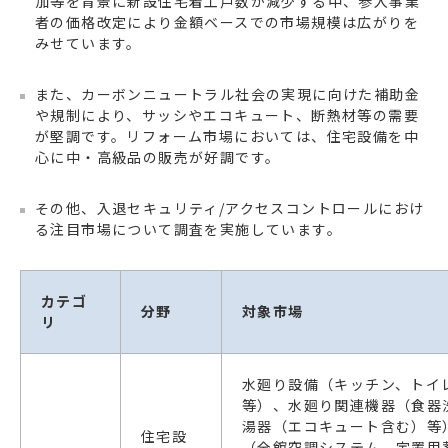
加等を背景に新設住宅着工戸数が減少する中、参入事業
者の価格改定により金額ベースでの市場規模は広がりを
みせています。
また、カーボンニュートラル社会の実現に向けた補助金
や規制により、サッシやエコキュート、断熱材等の需要
が堅調です。リフォーム市場においては、住宅設備を中
心に中・高級品の販売が好調です。
その他、入退セキュリティ/アクセスコントロールにおけ
る注目市場について調査を実施しています。
カテゴ
分野
対象市場
リ
水廻り設備（キッチン、トイ
等）、水廻り関連機器（食器
湯器（エコキュート含む）等
住宅設
（全館空調システム、定置用