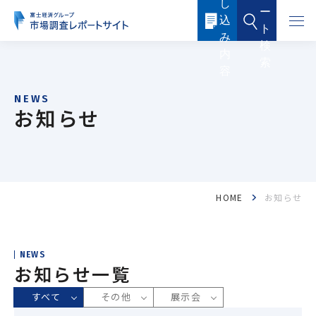
し
本
ー
文
込
に
ト
ス
み
キ
検
ッ
内
索
プ
容
す
る
お知らせ
HOME
お知らせ
フード・フードサービス
ヘルスケア
医薬品・メディカル
化粧品・トイレタリー
NEWS
お知らせ一覧
産業機器・制御機器
電子機器・電子部品
すべて
その他
展示会
ICTソリューション・サービス
ケミカル・マテリアル