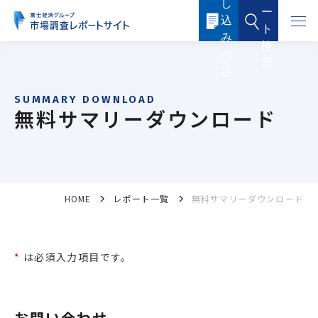
し
本
ー
文
込
に
ト
ス
み
キ
検
ッ
内
索
プ
容
す
る
無料サマリーダウンロード
HOME
レポート一覧
無料サマリーダウンロード
フード・フードサービス
ヘルスケア
医薬品・メディカル
化粧品・トイレタリー
*
は必須入力項目です。
産業機器・制御機器
電子機器・電子部品
ICTソリューション・サービス
ケミカル・マテリアル
お問い合わせ