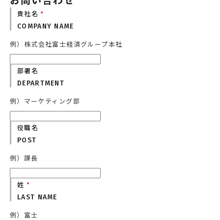
エネルギー
環境・社会・インフラ
貴社名
*
COMPANY NAME
建築・住宅
自動車・輸送
例）株式会社富士経済グループ本社
その他
部署名
DEPARTMENT
例）マーケティング部
役職名
POST
例）課長
姓
*
LAST NAME
例）富士