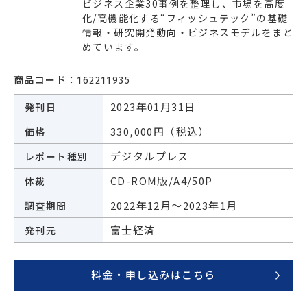
ビジネス企業30事例を整理し、市場を高度
エネルギー
環境・社会・インフラ
化/高機能化する“フィッシュテック”の基礎
情報・研究開発動向・ビジネスモデルをまと
建築・住宅
自動車・輸送
めています。
その他
商品コード：
162211935
2023年01月31日
発刊日
330,000円（税込）
価格
デジタルプレス
レポート種別
CD-ROM版/A4/50P
体裁
2022年12月～2023年1月
調査期間
富士経済
発刊元
料金・申し込みはこちら