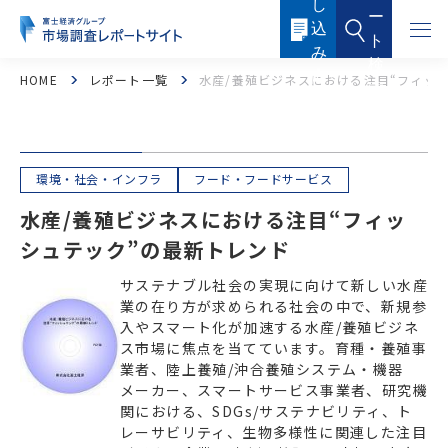
し
本
ー
文
込
に
ト
ス
み
キ
検
ッ
内
HOME
レポート一覧
水産/養殖ビジネスにおける注目“フィッ
索
プ
容
す
る
環境・社会・インフラ
フード・フードサービス
水産/養殖ビジネスにおける注目“フィッ
シュテック”の最新トレンド
サステナブル社会の実現に向けて新しい水産
フード・フードサービス
ヘルスケア
業の在り方が求められる社会の中で、新規参
入やスマート化が加速する水産/養殖ビジネ
医薬品・メディカル
化粧品・トイレタリー
ス市場に焦点を当てています。育種・養殖事
業者、陸上養殖/沖合養殖システム・機器
産業機器・制御機器
電子機器・電子部品
メーカー、スマートサービス事業者、研究機
関における、SDGs/サステナビリティ、ト
ICTソリューション・サービス
ケミカル・マテリアル
レーサビリティ、生物多様性に関連した注目