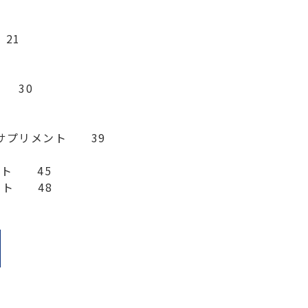
1

　30

プリメント　　39

ト　　45

ト　　48