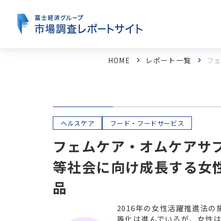
本
文
に
ス
キ
ッ
プ
す
る
HOME
レポート一覧
フ
ヘルスケア
フード・フードサービス
フェムケア・オムケアサ
等社会に向け成長する女
品
フード・フードサービス
2016年の女性活躍推進法
産業機器・制御機器
電子
等化は進んでいるが、女性