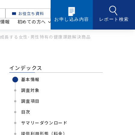
お役立ち資料
お申し込み内容
レポート検索
ト情報
初めての方へ
成長する女性･男性特有の健康課題解決商品
インデックス
基本情報
調査対象
調査項目
目次
化粧品・トイレタリー
サマリーダウンロード
ケミカル・マテリアル
提供利用形態（料金）