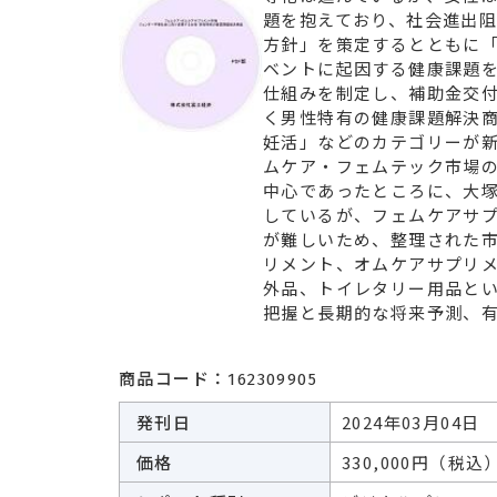
題を抱えており、社会進出阻
エネルギー
環境・
方針」を策定するとともに
ベントに起因する健康課題
その他
仕組みを制定し、補助金交
く男性特有の健康課題解決
妊活」などのカテゴリーが
ムケア・フェムテック市場
中心であったところに、大
しているが、フェムケアサ
が難しいため、整理された
リメント、オムケアサプリ
外品、トイレタリー用品と
把握と長期的な将来予測、
商品コード：
162309905
発刊日
2024年03月04日
価格
330,000円（税込