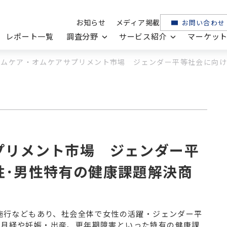
お知らせ
メディア掲載
お問い合わせ
レポート一覧
調査分野
サービス紹介
マーケッ
ェムケア・オムケアサプリメント市場 ジェンダー平等社会に向け
プリメント市場 ジェンダー平
性･男性特有の健康課題解決商
ヘルスケア
医薬品・メディカル
の施行などもあり、社会全体で女性の活躍・ジェンダー平
機器・電子部品
ICTソリューション・サービス
は月経や妊娠・出産、更年期障害といった特有の健康課