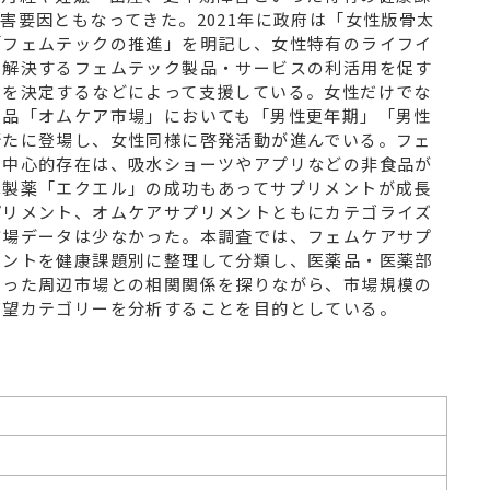
害要因ともなってきた。2021年に政府は「女性版骨太
社会・インフラ
建築・住宅
「フェムテックの推進」を明記し、女性特有のライフイ
を解決するフェムテック製品・サービスの利活用を促す
付を決定するなどによって支援している。女性だけでな
商品「オムケア市場」においても「男性更年期」「男性
新たに登場し、女性同様に啓発活動が進んでいる。フェ
の中心的存在は、吸水ショーツやアプリなどの非食品が
塚製薬「エクエル」の成功もあってサプリメントが成長
プリメント、オムケアサプリメントともにカテゴライズ
市場データは少なかった。本調査では、フェムケアサプ
メントを健康課題別に整理して分類し、医薬品・医薬部
いった周辺市場との相関関係を探りながら、市場規模の
有望カテゴリーを分析することを目的としている。
）