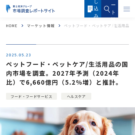
し
本
ー
文
込
に
ト
ス
み
キ
検
ッ
内
HOME
マーケット情報
ペットフード・ペットケア/生活用品の国内
索
プ
容
す
る
2025.05.23
ペットフード・ペットケア/生活用品の国
内市場を調査。2027年予測（2024年
比）で6,660億円（5.2%増）と推計。
フード・フードサービス
ヘルスケア
フード・フードサービス
ヘルスケア
医薬品・メディカル
化粧品・トイレタリー
産業機器・制御機器
電子機器・電子部品
ICTソリューション・サービス
ケミカル・マテリアル