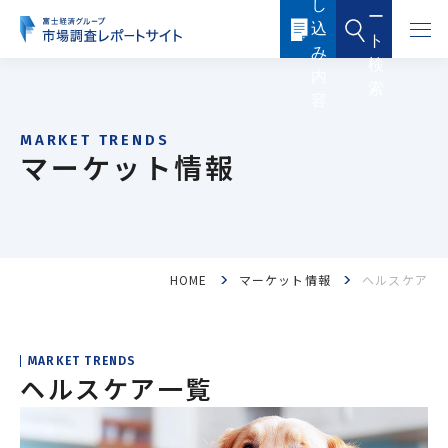
し
本
ー
文
込
に
ト
ス
み
キ
検
ッ
内
索
プ
容
す
る
マーケット情報
HOME
マーケット情報
ヘルスケア
フード・フードサービス
ヘルスケア
医薬品・メディカル
化粧品・トイレタリー
MARKET TRENDS
ヘルスケア一覧
産業機器・制御機器
電子機器・電子部品
ICTソリューション・サービス
ケミカル・マテリアル