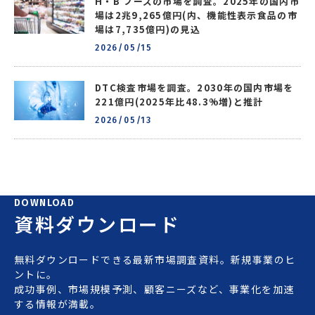
H・B フーズの市場を調査。2025年の国内市
場は2兆9,265億円(内、機能性表示食品の市
場は7,735億円)の見込
2026/05/15
DTC検査市場を調査。2030年の国内市場を
221億円(2025年比48.3%増)と推計
2026/05/13
DOWNLOAD
資料ダウンロード
無料ダウンロードできる最新市場調査資料。新規事業のヒ
ントに。
成功事例、市場規模予測、顧客ニーズなど、事業化を加速
する情報が満載。