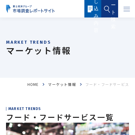
し
本
ー
文
込
に
ト
ス
み
キ
検
ッ
内
索
プ
容
す
る
マーケット情報
HOME
マーケット情報
フード・フードサービス
フード・フードサービス
ヘルスケア
医薬品・メディカル
化粧品・トイレタリー
MARKET TRENDS
フード・フードサービス一覧
産業機器・制御機器
電子機器・電子部品
ICTソリューション・サービス
ケミカル・マテリアル